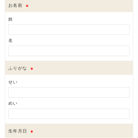
お名前
※
姓
名
ふりがな
※
せい
めい
生年月日
※